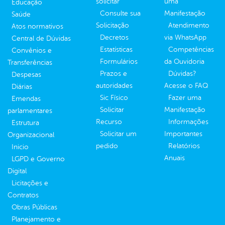
solicitar
uma
Educação
Consulte sua
Manifestação
Saúde
Solicitação
Atendimento
Atos normativos
Decretos
via WhatsApp
Central de Dúvidas
Estatísticas
Competências
Convênios e
Formulários
da Ouvidoria
Transferências
Prazos e
Dúvidas?
Despesas
autoridades
Acesse o FAQ
Diárias
Sic Físico
Fazer uma
Emendas
Solicitar
Manifestação
parlamentares
Recurso
Informações
Estrutura
Solicitar um
Importantes
Organizacional
pedido
Relatórios
Inicio
Anuais
LGPD e Governo
Digital
Licitações e
Contratos
Obras Públicas
Planejamento e