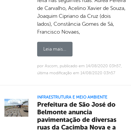
feita nas seguintes ruas: Áurea Pereira
de Carvalho, Acelino Xavier de Souza,
Joaquim Cipriano da Cruz (dois
lados), Constância Gomes de Sá,
Francisco Novaes,
Leia mais...
por Ascom, publicado em 14/08/2020 03h57,
última modificação em 14/08/2020 03h57
INFRAESTRUTURA E MEIO AMBIENTE
Prefeitura de São José do
Belmonte anuncia
pavimentação de diversas
ruas da Cacimba Nova e a