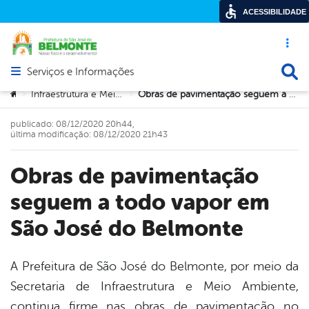
ACESSIBILIDADE
Acesso ráp
Busca
Serviços e Informações
Abrir menu principal de navegação
Você está aqui:
Infraestrutura e Meio Ambiente
Obras de pavimentação seguem a todo vapor em São José do Belmonte
>
>
publicado: 08/12/2020 20h44,
última modificação: 08/12/2020 21h43
Obras de pavimentação
seguem a todo vapor em
São José do Belmonte
A Prefeitura de São José do Belmonte, por meio da
Secretaria de Infraestrutura e Meio Ambiente,
book
continua firme nas obras de pavimentação no