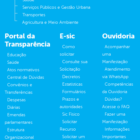
Serviços Públicos e Gestão Urbana
Transportes
Agricultura e Meio Ambiente
Portal da
E-sic
Ouvidoria
Transparência
Como
Acompanhar
solicitar
uma
Educação
Consulte sua
Manifestação
Saúde
Solicitação
Atendimento
Atos normativos
Decretos
via WhatsApp
Central de Dúvidas
Estatísticas
Competências
Convênios e
Formulários
da Ouvidoria
Transferências
Prazos e
Dúvidas?
Despesas
autoridades
Acesse o FAQ
Diárias
Sic Físico
Fazer uma
Emendas
Solicitar
Manifestação
parlamentares
Recurso
Informações
Estrutura
Solicitar um
Importantes
Organizacional