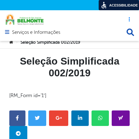
ACESSIBILIDADE
Acesso ráp
Busca
Serviços e Informações
Abrir menu principal de navegação
Você está aqui:
Seleção Simplificada 002/2019
>
Seleção Simplificada
002/2019
[RM_Form id=’1′]