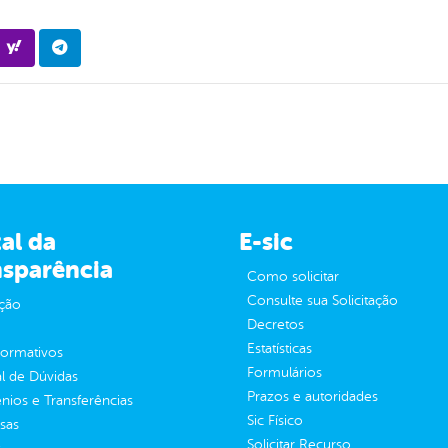
al da
E-sic
nsparência
Como solicitar
Consulte sua Solicitação
ção
Decretos
Estatísticas
normativos
Formulários
l de Dúvidas
Prazos e autoridades
ios e Transferências
Sic Físico
sas
Solicitar Recurso