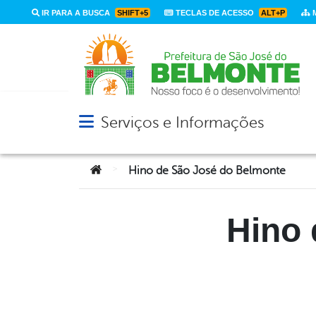
IR PARA A BUSCA
SHIFT+5
TECLAS DE ACESSO
ALT+P
M
Serviços e Informações
Abrir menu principal de navegação
Você está aqui:
>
Hino de São José do Belmonte
Hino 