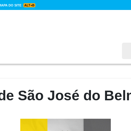
APA DO SITE
ALT+B
Bus
de São José do Be