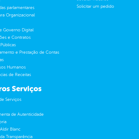
s
Solicitar um pedido
as parlamentares
ura Organizacional
 Governo Digital
ções e Contratos
Públicas
jamento e Prestação de Contas
as
sos Humanos
ias de Receitas
ros Serviços
de Serviços
enta de Autenticidade
oria
 Aldir Blanc
 da Transparência