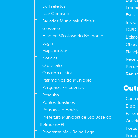
Diária
Ex-Prefeitos
Emend
Fale Conosco
Estrut
Feriados Municipais Oficiais
Inicio
Glossário
LGPD e
Hino de São José do Belmonte
Licita
Login
Obras 
Mapa do Site
Plane
Notícias
Receit
O prefeito
Recur
Ouvidoria Fisíca
Renúnc
Patrimônios do Município
Out
Perguntas Frequentes
Pesquisa
Carta 
Pontos Turísticos
E-sic
Pousadas e Hotéis
Ferram
Prefeitura Municipal de São José do
Ouvid
Belmonte-PE
Portal
Programa Meu Reino Legal
Portal