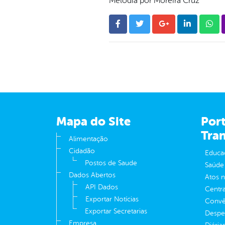
Melodia por Moreira Cruz
Mapa do Site
Port
Tra
Alimentação
Cidadão
Educa
Postos de Saude
Saúde
Dados Abertos
Atos 
API Dados
Centra
Exportar Notícias
Convên
Exportar Secretarias
Despe
Empresa