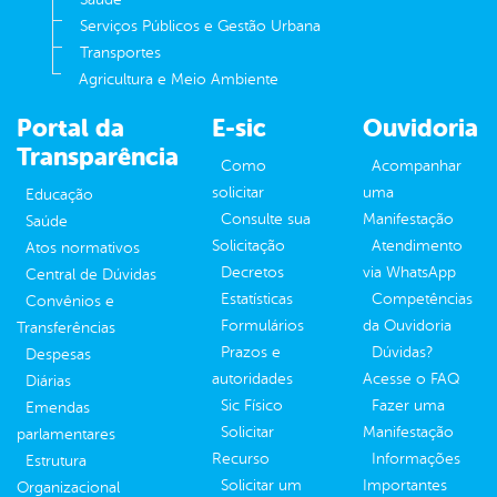
Serviços Públicos e Gestão Urbana
Transportes
Agricultura e Meio Ambiente
Portal da
E-sic
Ouvidoria
Transparência
Como
Acompanhar
solicitar
uma
Educação
Consulte sua
Manifestação
Saúde
Solicitação
Atendimento
Atos normativos
Decretos
via WhatsApp
Central de Dúvidas
Estatísticas
Competências
Convênios e
Formulários
da Ouvidoria
Transferências
Prazos e
Dúvidas?
Despesas
autoridades
Acesse o FAQ
Diárias
Sic Físico
Fazer uma
Emendas
Solicitar
Manifestação
parlamentares
Recurso
Informações
Estrutura
Solicitar um
Importantes
Organizacional