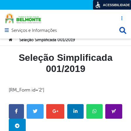
ACESSIBILIDADE
Acesso ráp
Busca
Serviços e Informações
Abrir menu principal de navegação
Você está aqui:
Seleção Simplificada 001/2019
>
Seleção Simplificada
001/2019
[RM_Form id=’2′]