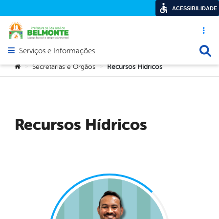
ACESSIBILIDADE
Acesso ráp
Busca
Serviços e Informações
Abrir menu principal de navegação
Você está aqui:
Secretarias e Orgãos
Recursos Hídricos
>
>
Recursos Hídricos