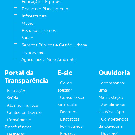
Educação e Esportes
Finanças e Planejamento
Infraestrutura
Mulher
Recursos Hídricos
Saúde
Serviços Públicos e Gestão Urbana
Transportes
Agricultura e Meio Ambiente
Portal da
E-sic
Ouvidoria
Transparência
Como
Acompanhar
solicitar
uma
Educação
Consulte sua
Manifestação
Saúde
Solicitação
Atendimento
Atos normativos
Decretos
via WhatsApp
Central de Dúvidas
Estatísticas
Competências
Convênios e
Formulários
da Ouvidoria
Transferências
Prazos e
Dúvidas?
Despesas