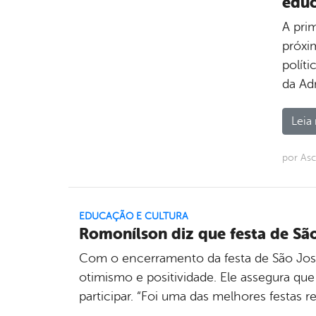
edu
A pri
próxim
polít
da Ad
Leia 
por Asc
EDUCAÇÃO E CULTURA
Romonílson diz que festa de Sã
Com o encerramento da festa de São José,
otimismo e positividade. Ele assegura qu
participar. “Foi uma das melhores festas re