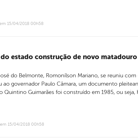
o em 15/04/2018 00h58
o do estado construção de novo matadouro
ão José do Belmonte, Romonílson Mariano, se reuniu com
ou ao governador Paulo Câmara, um documento pleitea
o Quintino Guimarães foi construído em 1985, ou seja, 
o em 15/04/2018 00h58