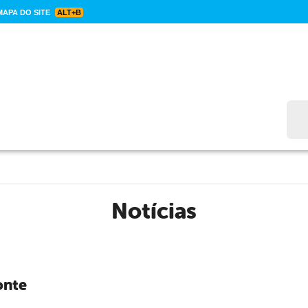
APA DO SITE
ALT+B
Bus
Notícias
onte