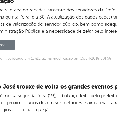
cação
meira etapa do recadastramento dos servidores da Prefe
a quinta-feira, dia 30. A atualização dos dados cadastr
icas de valorização do servidor público, bem como adeq
ministração Pública e a necessidade de zelar pelo inter
mais...
om, publicado em 15h11, última modificação em 15/04/2018 00h58
o José trouxe de volta os grandes eventos
 nesta segunda-feira (19), o balanço feito pelo prefei
e os próximos anos devem ser melhores e ainda mais atr
ligiosas e sociais que já