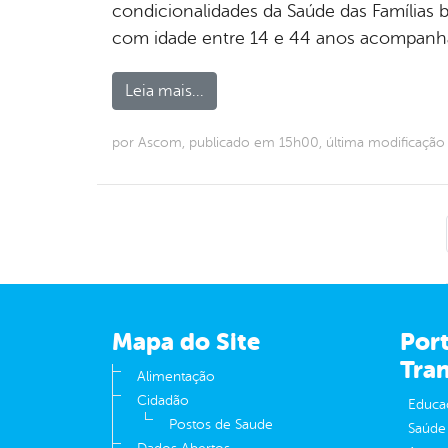
condicionalidades da Saúde das Famílias 
com idade entre 14 e 44 anos acompanha
Leia mais...
por Ascom, publicado em 15h00, última modificaçã
Mapa do Site
Port
Tra
Alimentação
Cidadão
Educa
Postos de Saude
Saúde