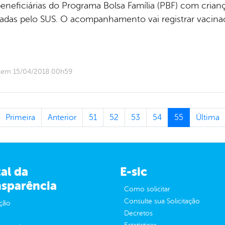
beneficiárias do Programa Bolsa Família (PBF) com cria
das pelo SUS. O acompanhamento vai registrar vacina
o em 15/04/2018 00h59
Primeira
Anterior
51
52
53
54
55
Última
al da
E-sic
nsparência
Como solicitar
Consulte sua Solicitação
ção
Decretos