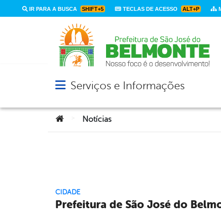
IR PARA A BUSCA
SHIFT+5
TECLAS DE ACESSO
ALT+P
M
Serviços e Informações
Abrir menu principal de navegação
Você está aqui:
>
Notícias
CIDADE
Prefeitura de São José do Belm