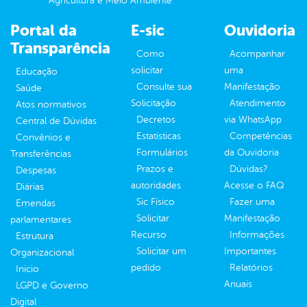
Agricultura e Meio Ambiente
Portal da
E-sic
Ouvidoria
Transparência
Como
Acompanhar
solicitar
uma
Educação
Consulte sua
Manifestação
Saúde
Solicitação
Atendimento
Atos normativos
Decretos
via WhatsApp
Central de Dúvidas
Estatísticas
Competências
Convênios e
Formulários
da Ouvidoria
Transferências
Prazos e
Dúvidas?
Despesas
autoridades
Acesse o FAQ
Diárias
Sic Físico
Fazer uma
Emendas
Solicitar
Manifestação
parlamentares
Recurso
Informações
Estrutura
Solicitar um
Importantes
Organizacional
pedido
Relatórios
Inicio
Anuais
LGPD e Governo
Digital