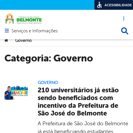
ACESSIBILIDADE
Acesso ráp
Busca
Serviços e Informações
Abrir menu principal de navegação
Você está aqui:
Governo
>
Categoria:
Governo
GOVERNO
210 universitários já estão
sendo beneficiados com
incentivo da Prefeitura de
São José do Belmonte
A Prefeitura de São José do Belmonte
já está beneficiando estudantes