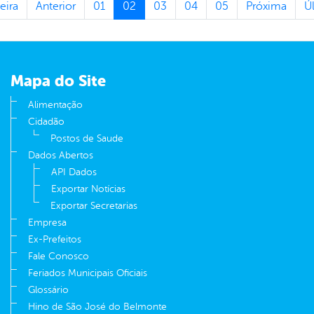
eira
Anterior
01
02
03
04
05
Próxima
Ú
Mapa do Site
Alimentação
Cidadão
Postos de Saude
Dados Abertos
API Dados
Exportar Notícias
Exportar Secretarias
Empresa
Ex-Prefeitos
Fale Conosco
Feriados Municipais Oficiais
Glossário
Hino de São José do Belmonte