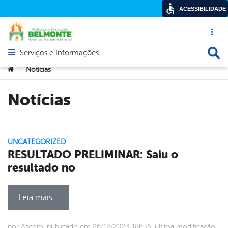
ACESSIBILIDADE
Acesso ráp
Busca
Serviços e Informações
Abrir menu principal de navegação
Você está aqui:
Notícias
>
Notícias
UNCATEGORIZED
RESULTADO PRELIMINAR: Saiu o
resultado no
Leia mais...
por Ascom, publicado em 26/12/2023 18h36, última modificação