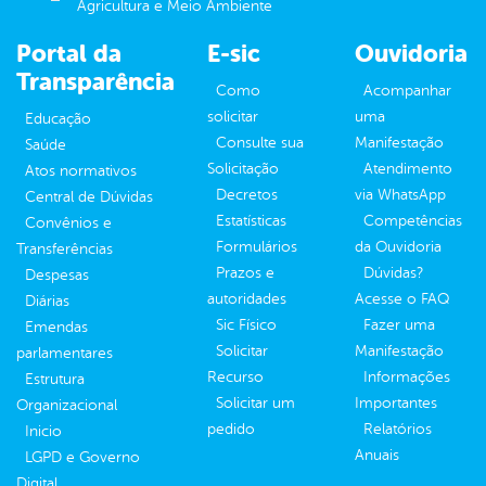
Agricultura e Meio Ambiente
Portal da
E-sic
Ouvidoria
Transparência
Como
Acompanhar
solicitar
uma
Educação
Consulte sua
Manifestação
Saúde
Solicitação
Atendimento
Atos normativos
Decretos
via WhatsApp
Central de Dúvidas
Estatísticas
Competências
Convênios e
Formulários
da Ouvidoria
Transferências
Prazos e
Dúvidas?
Despesas
autoridades
Acesse o FAQ
Diárias
Sic Físico
Fazer uma
Emendas
Solicitar
Manifestação
parlamentares
Recurso
Informações
Estrutura
Solicitar um
Importantes
Organizacional
pedido
Relatórios
Inicio
Anuais
LGPD e Governo
Digital