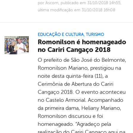
por Ascom, publicado em 31/10/2018 14h55,
última modificação em 31/10/2018 16h08
EDUCAÇÃO E CULTURA
,
TURISMO
Romonilson é homenageado
no Cariri Cangaço 2018
O prefeito de São José do Belmonte,
Romonilson Mariano, prestigiou na
noite desta quinta-feira (11), a
Cerimônia de Abertura do Cariri
Cangaço 2018. O evento aconteceu
no Castelo Armorial. Acompanhado
da primeira dama, Heliany Mariano,
Romonilson discursou e foi
homenageado. “Agradeço pela
realização do Cariri Cangaço aqui na