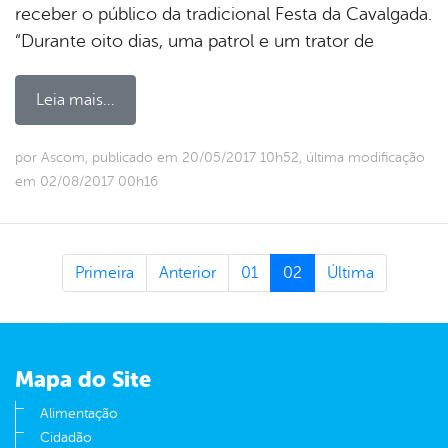
receber o público da tradicional Festa da Cavalgada.
“Durante oito dias, uma patrol e um trator de
Leia mais...
por Ascom, publicado em 20/05/2017 10h52, última modificação
em 02/08/2017 00h16
Primeira
Anterior
01
02
Última
Mapa do Site
Alimentação
Cidadão