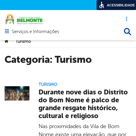
ACESSIBILIDADE
Acesso ráp
Busca
Serviços e Informações
Abrir menu principal de navegação
Você está aqui:
Turismo
>
Categoria:
Turismo
TURISMO
Durante nove dias o Distrito
do Bom Nome é palco de
grande resgate histórico,
cultural e religioso
Nas proximidades da Vila de Bom
Nome existe uma elevação, que por