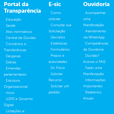
Portal da
E-sic
Ouvidoria
Transparência
Como
Acompanhar
solicitar
uma
Educação
Consulte sua
Manifestação
Saúde
Solicitação
Atendimento
Atos normativos
Decretos
via WhatsApp
Central de Dúvidas
Estatísticas
Competências
Convênios e
Formulários
da Ouvidoria
Transferências
Prazos e
Dúvidas?
Despesas
autoridades
Acesse o FAQ
Diárias
Sic Físico
Fazer uma
Emendas
Solicitar
Manifestação
parlamentares
Recurso
Informações
Estrutura
Solicitar um
Importantes
Organizacional
pedido
Relatórios
Inicio
Anuais
LGPD e Governo
Digital
Licitações e