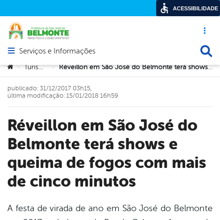
ACESSIBILIDADE
Acesso ráp
Busca
Serviços e Informações
Abrir menu principal de navegação
Você está aqui:
Turismo
Réveillon em São José do Belmonte terá shows e queima de fogos com mais de cinco minutos
>
>
publicado: 31/12/2017 03h15,
última modificação: 15/01/2018 16h59
Réveillon em São José do
Belmonte terá shows e
queima de fogos com mais
de cinco minutos
A festa de virada de ano em São José do Belmonte