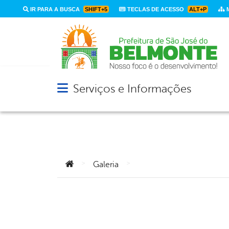
IR PARA A BUSCA
SHIFT+5
TECLAS DE ACESSO
ALT+P
M
Serviços e Informações
Abrir menu principal de navegação
Você está aqui:
>
>
Galeria