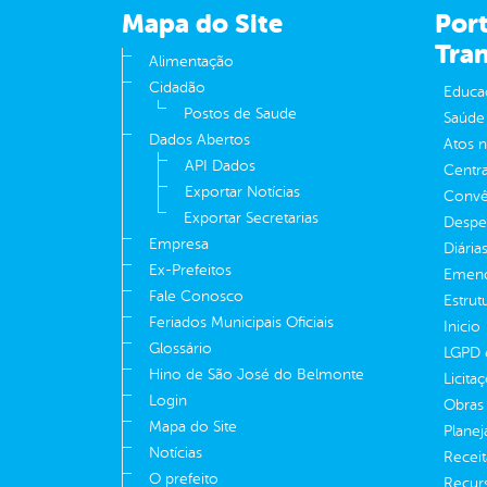
Mapa do Site
Port
Tra
Alimentação
Cidadão
Educa
Postos de Saude
Saúde
Dados Abertos
Atos 
API Dados
Centra
Exportar Notícias
Convên
Exportar Secretarias
Despe
Empresa
Diária
Ex-Prefeitos
Emend
Fale Conosco
Estrut
Feriados Municipais Oficiais
Inicio
Glossário
LGPD e
Hino de São José do Belmonte
Licita
Login
Obras 
Mapa do Site
Plane
Notícias
Receit
O prefeito
Recur