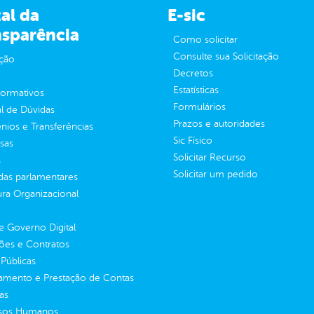
al da
E-sic
nsparência
Como solicitar
Consulte sua Solicitação
ção
Decretos
Estatísticas
normativos
Formulários
l de Dúvidas
Prazos e autoridades
ios e Transferências
Sic Físico
sas
Solicitar Recurso
s
Solicitar um pedido
as parlamentares
ura Organizacional
 Governo Digital
ções e Contratos
Públicas
jamento e Prestação de Contas
as
sos Humanos