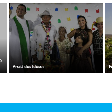
O
Arraiá dos Idosos
F