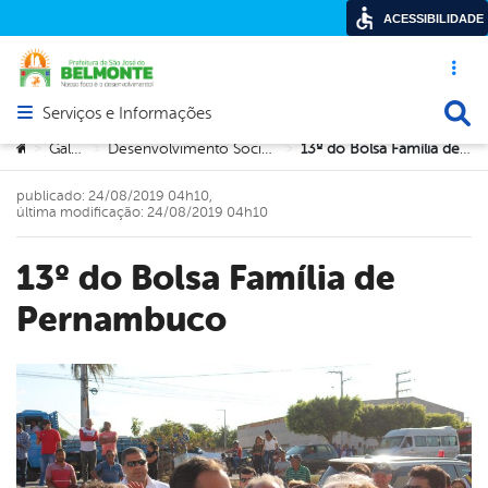
ACESSIBILIDADE
Acesso ráp
Busca
Serviços e Informações
Abrir menu principal de navegação
Você está aqui:
Galerias
Desenvolvimento Social e Cidadania
13º do Bolsa Família de Pernambuco
>
>
>
publicado: 24/08/2019 04h10,
última modificação: 24/08/2019 04h10
13º do Bolsa Família de
Pernambuco
book