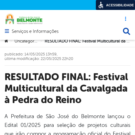
ACESSIBILIDADE
Acesso ráp
Busca
Serviços e Informações
Abrir menu principal de navegação
Você está aqui:
Uncategorized
RESULTADO FINAL: Festival Multicultural da Cavalgada à Pedra do Reino
>
>
publicado: 14/05/2025 13h59,
última modificação: 22/05/2025 22h20
RESULTADO FINAL: Festival
Multicultural da Cavalgada
à Pedra do Reino
A Prefeitura de São José do Belmonte lançou o
Edital 01/2025 para seleção de projetos culturais
book
que irão compor a programação oficial do Festival