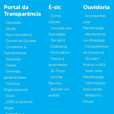
Portal da
E-sic
Ouvidoria
Transparência
Como
Acompanhar
solicitar
uma
Educação
Consulte sua
Manifestação
Saúde
Solicitação
Atendimento
Atos normativos
Decretos
via WhatsApp
Central de Dúvidas
Estatísticas
Competências
Convênios e
Formulários
da Ouvidoria
Transferências
Prazos e
Dúvidas?
Despesas
autoridades
Acesse o FAQ
Diárias
Sic Físico
Fazer uma
Emendas
Solicitar
Manifestação
parlamentares
Recurso
Informações
Estrutura
Solicitar um
Importantes
Organizacional
pedido
Relatórios
Inicio
Anuais
LGPD e Governo
Digital