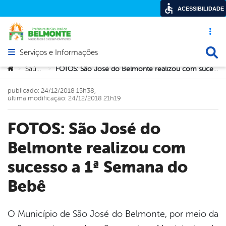
ACESSIBILIDADE
Acesso ráp
Busca
Serviços e Informações
Abrir menu principal de navegação
Você está aqui:
Saúde
FOTOS: São José do Belmonte realizou com sucesso a 1ª Semana do Bebê
>
>
publicado: 24/12/2018 15h38,
última modificação: 24/12/2018 21h19
FOTOS: São José do
Belmonte realizou com
sucesso a 1ª Semana do
Bebê
O Município de São José do Belmonte, por meio da