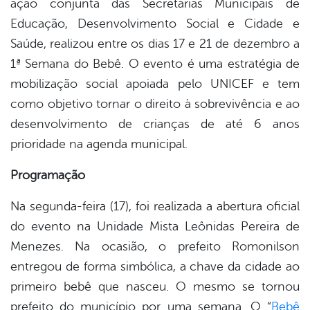
ação conjunta das Secretarias Municipais de
book
Educação, Desenvolvimento Social e Cidade e
Saúde, realizou entre os dias 17 e 21 de dezembro a
er
1ª Semana do Bebê. O evento é uma estratégia de
mobilização social apoiada pelo UNICEF e tem
como objetivo tornar o direito à sobrevivência e ao
din
desenvolvimento de crianças de até 6 anos
prioridade na agenda municipal.
Programação
Na segunda-feira (17), foi realizada a abertura oficial
do evento na Unidade Mista Leônidas Pereira de
Menezes. Na ocasião, o prefeito Romonilson
entregou de forma simbólica, a chave da cidade ao
primeiro bebê que nasceu. O mesmo se tornou
prefeito do município por uma semana. O “
Bebê