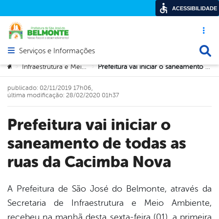
ACESSIBILIDADE
Acesso ráp
Busca
Serviços e Informações
Abrir menu principal de navegação
Você está aqui:
Infraestrutura e Meio Ambiente
Prefeitura vai iniciar o saneamento de todas as ruas da Cacimba Nova
>
>
publicado: 02/11/2019 17h06,
última modificação: 28/02/2020 01h37
Prefeitura vai iniciar o
saneamento de todas as
ruas da Cacimba Nova
A Prefeitura de São José do Belmonte, através da
Secretaria de Infraestrutura e Meio Ambiente,
book
recebeu na manhã desta sexta-feira (01), a primeira