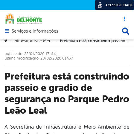
ACESSIBILIDADE
Acesso ráp
Busca
Serviços e Informações
Abrir menu principal de navegação
Você está aqui:
Infraestrutura e Meio Ambiente
Prefeitura está construindo passeio e gradio de segurança no Parque Pedro Leão Leal
>
>
publicado: 22/01/2020 17h14,
última modificação: 28/02/2020 01h37
Prefeitura está construindo
passeio e gradio de
segurança no Parque Pedro
Leão Leal
A Secretaria de Infraestrutura e Meio Ambiente de