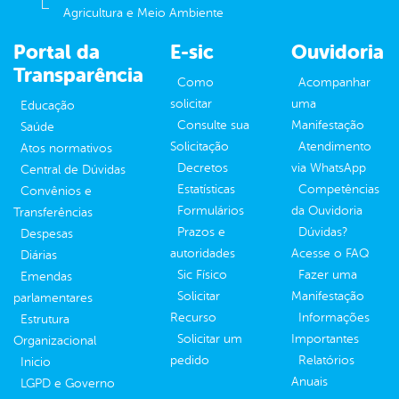
Agricultura e Meio Ambiente
Portal da
E-sic
Ouvidoria
Transparência
Como
Acompanhar
solicitar
uma
Educação
Consulte sua
Manifestação
Saúde
Solicitação
Atendimento
Atos normativos
Decretos
via WhatsApp
Central de Dúvidas
Estatísticas
Competências
Convênios e
Formulários
da Ouvidoria
Transferências
Prazos e
Dúvidas?
Despesas
autoridades
Acesse o FAQ
Diárias
Sic Físico
Fazer uma
Emendas
Solicitar
Manifestação
parlamentares
Recurso
Informações
Estrutura
Solicitar um
Importantes
Organizacional
pedido
Relatórios
Inicio
Anuais
LGPD e Governo