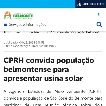
ACESSIBILIDADE
Acesso ráp
Busca
Serviços e Informações
Abrir menu principal de navegação
Você está aqui:
Infraestrutura e Meio Ambiente
CPRH convida população belmontense para apresentar usina solar
>
>
publicado: 04/12/2018 19h58,
última modificação: 04/12/2018 19h58
CPRH convida população
belmontense para
apresentar usina solar
A Agência Estadual de Meio Ambiente (CPRH)
convida a população de São José do Belmonte para
book
participar de uma reunião técnica sobre dois