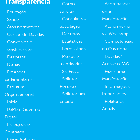
Transparência
Como
Acompanhar
solicitar
uma
Educação
Consulte sua
Manifestação
Saúde
Solicitação
Atendimento
Atos normativos
Decretos
via WhatsApp
Central de Dúvidas
Estatísticas
Competências
Convênios e
Formulários
da Ouvidoria
Transferências
Prazos e
Dúvidas?
Despesas
autoridades
Acesse o FAQ
Diárias
Sic Físico
Fazer uma
Emendas
Solicitar
Manifestação
parlamentares
Recurso
Informações
Estrutura
Solicitar um
Importantes
Organizacional
pedido
Relatórios
Inicio
Anuais
LGPD e Governo
Digital
Licitações e
Contratos
Obras Públicas