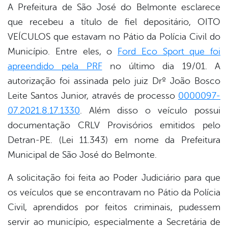
A Prefeitura de São José do Belmonte esclarece
que recebeu a título de fiel depositário, OITO
book
VEÍCULOS que estavam no Pátio da Polícia Civil do
Município. Entre eles, o
Ford Eco Sport que foi
er
apreendido pela PRF
no último dia 19/01. A
autorização foi assinada pelo juiz Drº João Bosco
Leite Santos Junior, através de processo
0000097-
din
07.2021.8.17.1330
. Além disso o veículo possui
documentação CRLV Provisórios emitidos pelo
Detran-PE. (Lei 11.343) em nome da Prefeitura
Municipal de São José do Belmonte.
A solicitação foi feita ao Poder Judiciário para que
os veículos que se encontravam no Pátio da Polícia
Civil, aprendidos por feitos criminais, pudessem
servir ao município, especialmente a Secretária de