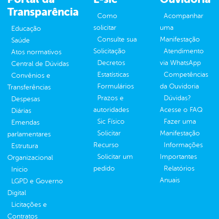
Transparência
Como
Acompanhar
solicitar
uma
Educação
Consulte sua
Manifestação
Saúde
Solicitação
Atendimento
Atos normativos
Decretos
via WhatsApp
Central de Dúvidas
Estatísticas
Competências
Convênios e
Formulários
da Ouvidoria
Transferências
Prazos e
Dúvidas?
Despesas
autoridades
Acesse o FAQ
Diárias
Sic Físico
Fazer uma
Emendas
Solicitar
Manifestação
parlamentares
Recurso
Informações
Estrutura
Solicitar um
Importantes
Organizacional
pedido
Relatórios
Inicio
Anuais
LGPD e Governo
Digital
Licitações e
Contratos