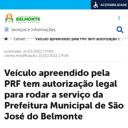
ACESSIBILIDADE
Acesso ráp
Busca
Serviços e Informações
Abrir menu principal de navegação
Você está aqui:
Governo
Veículo apreendido pela PRF tem autorização legal para rodar a serviço da Prefeitura Municipal de São José do Belmonte
>
>
publicado: 21/01/2022 17h45,
última modificação: 21/01/2022 17h45
Veículo apreendido pela
PRF tem autorização legal
para rodar a serviço da
Prefeitura Municipal de São
José do Belmonte