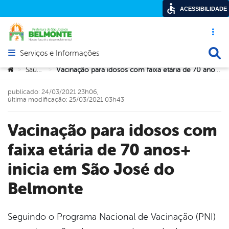
ACESSIBILIDADE
Acesso ráp
Busca
Serviços e Informações
Abrir menu principal de navegação
Você está aqui:
Saúde
Vacinação para idosos com faixa etária de 70 anos+ inicia em São José do Belmonte
>
>
publicado: 24/03/2021 23h06,
última modificação: 25/03/2021 03h43
Vacinação para idosos com
faixa etária de 70 anos+
inicia em São José do
Belmonte
Seguindo o Programa Nacional de Vacinação (PNI)