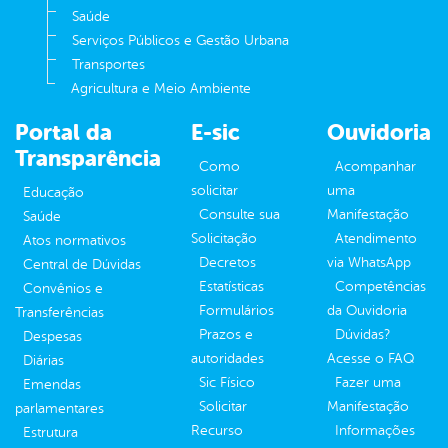
Saúde
Serviços Públicos e Gestão Urbana
Transportes
Agricultura e Meio Ambiente
Portal da
E-sic
Ouvidoria
Transparência
Como
Acompanhar
solicitar
uma
Educação
Consulte sua
Manifestação
Saúde
Solicitação
Atendimento
Atos normativos
Decretos
via WhatsApp
Central de Dúvidas
Estatísticas
Competências
Convênios e
Formulários
da Ouvidoria
Transferências
Prazos e
Dúvidas?
Despesas
autoridades
Acesse o FAQ
Diárias
Sic Físico
Fazer uma
Emendas
Solicitar
Manifestação
parlamentares
Recurso
Informações
Estrutura