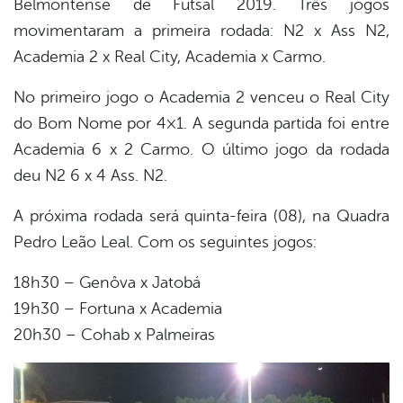
Belmontense de Futsal 2019. Três jogos
book
movimentaram a primeira rodada: N2 x Ass N2,
Academia 2 x Real City, Academia x Carmo.
er
No primeiro jogo o Academia 2 venceu o Real City
do Bom Nome por 4×1. A segunda partida foi entre
din
Academia 6 x 2 Carmo. O último jogo da rodada
deu N2 6 x 4 Ass. N2.
A próxima rodada será quinta-feira (08), na Quadra
Pedro Leão Leal. Com os seguintes jogos:
18h30 – Genôva x Jatobá
19h30 – Fortuna x Academia
20h30 – Cohab x Palmeiras