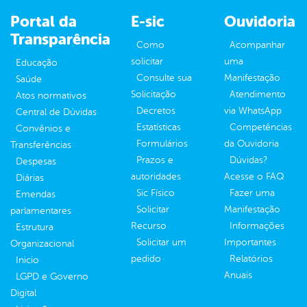
Portal da
E-sic
Ouvidoria
Transparência
Como
Acompanhar
solicitar
uma
Educação
Consulte sua
Manifestação
Saúde
Solicitação
Atendimento
Atos normativos
Decretos
via WhatsApp
Central de Dúvidas
Estatísticas
Competências
Convênios e
Formulários
da Ouvidoria
Transferências
Prazos e
Dúvidas?
Despesas
autoridades
Acesse o FAQ
Diárias
Sic Físico
Fazer uma
Emendas
Solicitar
Manifestação
parlamentares
Recurso
Informações
Estrutura
Solicitar um
Importantes
Organizacional
pedido
Relatórios
Inicio
Anuais
LGPD e Governo
Digital