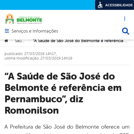
ACESSIBILIDADE
Acesso ráp
Busca
Serviços e Informações
Abrir menu principal de navegação
Você está aqui:
Saúde
“A Saúde de São José do Belmonte é referência em Pernambuco”, diz Romonilson
>
>
publicado: 27/03/2019 14h17,
última modificação: 27/03/2019 14h19
“A Saúde de São José do
Belmonte é referência em
Pernambuco”, diz
Romonilson
A Prefeitura de São José do Belmonte oferece um