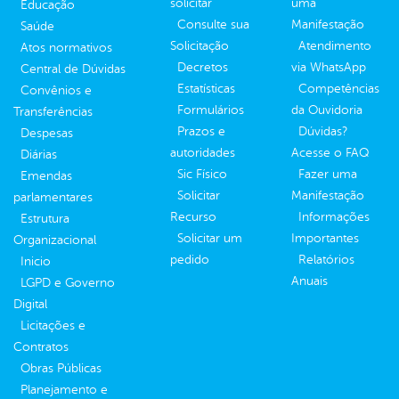
solicitar
uma
Educação
Consulte sua
Manifestação
Saúde
Solicitação
Atendimento
Atos normativos
Decretos
via WhatsApp
Central de Dúvidas
Estatísticas
Competências
Convênios e
Formulários
da Ouvidoria
Transferências
Prazos e
Dúvidas?
Despesas
autoridades
Acesse o FAQ
Diárias
Sic Físico
Fazer uma
Emendas
Solicitar
Manifestação
parlamentares
Recurso
Informações
Estrutura
Solicitar um
Importantes
Organizacional
pedido
Relatórios
Inicio
Anuais
LGPD e Governo
Digital
Licitações e
Contratos
Obras Públicas
Planejamento e