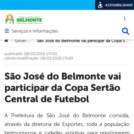
ACESSIBILIDADE
Acesso ráp
Busca
Serviços e Informações
Abrir menu principal de navegação
Você está aqui:
Governo
São José do Belmonte vai participar da Copa Sertão Central de Futebol
>
>
publicado: 09/03/2019 17h20,
última modificação: 09/03/2019 17h20
São José do Belmonte vai
participar da Copa Sertão
Central de Futebol
A Prefeitura de São José do Belmonte convida,
através da diretoria de Esportes, toda a população
book
belmontense e cidades vizinhas para prestigiarem