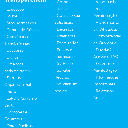
Como
Acompanhar
solicitar
uma
Educação
Consulte sua
Manifestação
Saúde
Solicitação
Atendimento
Atos normativos
Decretos
via WhatsApp
Central de Dúvidas
Estatísticas
Competências
Convênios e
Formulários
da Ouvidoria
Transferências
Prazos e
Dúvidas?
Despesas
autoridades
Acesse o FAQ
Diárias
Sic Físico
Fazer uma
Emendas
Solicitar
Manifestação
parlamentares
Recurso
Informações
Estrutura
Solicitar um
Importantes
Organizacional
pedido
Relatórios
Inicio
Anuais
LGPD e Governo
Digital
Licitações e
Contratos
Obras Públicas