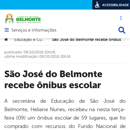
ACESSIBILIDADE
Acesso ráp
Busca
Serviços e Informações
Abrir menu principal de navegação
Você está aqui:
Educação e Cultura
São José do Belmonte recebe ônibus escolar
>
>
publicado: 09/10/2018 20h16,
última modificação: 09/10/2018 20h16
São José do Belmonte
recebe ônibus escolar
A secretária de Educação de São José do
Belmonte, Heliane Nunes, recebeu na nesta terça-
book
feira (09) um ônibus escolar de 59 lugares, que foi
comprado com recursos do Fundo Nacional de