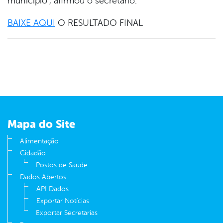
município”, afirmou o secretário.
BAIXE AQUI
O RESULTADO FINAL
Mapa do Site
Alimentação
Cidadão
Postos de Saude
Dados Abertos
API Dados
Exportar Notícias
Exportar Secretarias