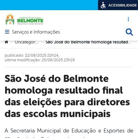
ACESSIBILIDADE
Acesso ráp
Busca
Serviços e Informações
Abrir menu principal de navegação
Você está aqui:
Uncategorized
São José do Belmonte homologa resultado final das eleições para diretores das escolas municipais
>
>
publicado: 22/08/2025 22h24,
última modificação: 25/08/2025 23h19
São José do Belmonte
homologa resultado final
das eleições para diretores
das escolas municipais
A Secretaria Municipal de Educação e Esportes de