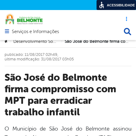
ACESSIBILIDADE
Acesso ráp
Busca
Serviços e Informações
Abrir menu principal de navegação
Você está aqui:
Desenvolvimento Social e Cidadania
São José do Belmonte firma compromisso com MPT para erradicar trabalho infantil
>
>
publicado: 11/08/2017 02h49,
última modificação: 31/08/2017 03h05
São José do Belmonte
firma compromisso com
MPT para erradicar
trabalho infantil
O Município de São José do Belmonte assinou