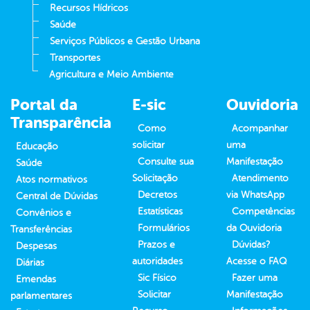
Recursos Hídricos
Saúde
Serviços Públicos e Gestão Urbana
Transportes
Agricultura e Meio Ambiente
Portal da
E-sic
Ouvidoria
Transparência
Como
Acompanhar
solicitar
uma
Educação
Consulte sua
Manifestação
Saúde
Solicitação
Atendimento
Atos normativos
Decretos
via WhatsApp
Central de Dúvidas
Estatísticas
Competências
Convênios e
Formulários
da Ouvidoria
Transferências
Prazos e
Dúvidas?
Despesas
autoridades
Acesse o FAQ
Diárias
Sic Físico
Fazer uma
Emendas
Solicitar
Manifestação
parlamentares