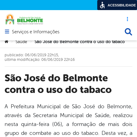
ACESSIBILIDADE
Acesso ráp
Busca
Serviços e Informações
Abrir menu principal de navegação
Você está aqui:
Saúde
São José do Belmonte contra o uso do tabaco
>
>
publicado: 06/06/2019 22h15,
última modificação: 06/06/2019 22h16
São José do Belmonte
contra o uso do tabaco
A Prefeitura Municipal de São José do Belmonte,
através da Secretaria Municipal de Saúde, realizou
book
nesta quinta-feira (06), a formação de mais dois
grupo de combate ao uso do tabaco. Desta vez, a