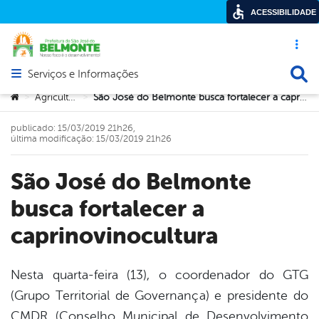
ACESSIBILIDADE
Acesso ráp
Busca
Serviços e Informações
Abrir menu principal de navegação
Você está aqui:
Agricultura
São José do Belmonte busca fortalecer a caprinovinocultura
>
>
publicado: 15/03/2019 21h26,
última modificação: 15/03/2019 21h26
São José do Belmonte
busca fortalecer a
caprinovinocultura
Nesta quarta-feira (13), o coordenador do GTG
(Grupo Territorial de Governança) e presidente do
book
CMDR (Conselho Municipal de Desenvolvimento