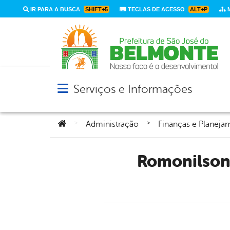
IR PARA A BUSCA
SHIFT+5
TECLAS DE ACESSO
ALT+P
M
Serviços e Informações
Abrir menu principal de navegação
Você está aqui:
>
>
Administração
Finanças e Planeja
Romonilson concede aumento salarial dos servidores