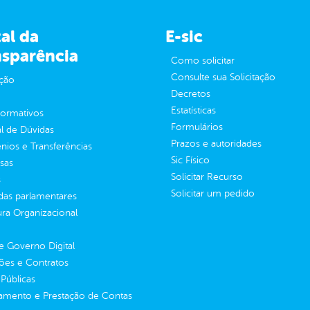
al da
E-sic
nsparência
Como solicitar
Consulte sua Solicitação
ção
Decretos
Estatísticas
normativos
Formulários
l de Dúvidas
Prazos e autoridades
ios e Transferências
Sic Físico
sas
Solicitar Recurso
s
Solicitar um pedido
as parlamentares
ura Organizacional
 Governo Digital
ções e Contratos
Públicas
jamento e Prestação de Contas