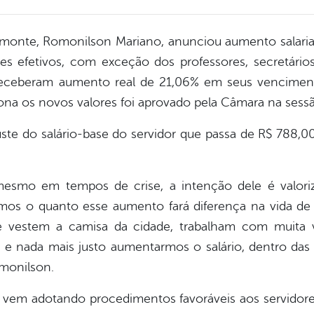
lmonte, Romonilson Mariano, anunciou aumento salarial
es efetivos, com exceção dos professores, secretários
 receberam aumento real de 21,06% em seus venciment
ona os novos valores foi aprovado pela Câmara na sessão
te do salário-base do servidor que passa de R$ 788,0
esmo em tempos de crise, a intenção dele é valoriz
mos o quanto esse aumento fará diferença na vida de
ue vestem a camisa da cidade, trabalham com muita 
 e nada mais justo aumentarmos o salário, dentro das 
omonilson.
vem adotando procedimentos favoráveis aos servidore