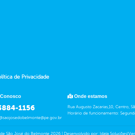
lítica de Privacidade
 Conosco
Onde estamos
 3884-1156
Rua Augusto Zacarias,10, Centro,
Horário de funcionamento: Segunda-f
e@saojosedobelmonte@pe.gov.br
a de São José do Belmonte
2026
|
Desenvolvido por:
Idata Soluções
(Ver