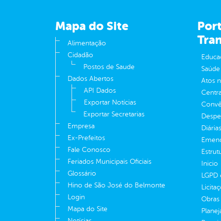
Mapa do Site
Port
Tra
Alimentação
Cidadão
Educa
Postos de Saude
Saúde
Dados Abertos
Atos 
API Dados
Centra
Exportar Notícias
Convên
Exportar Secretarias
Despe
Empresa
Diária
Ex-Prefeitos
Emend
Fale Conosco
Estrut
Feriados Municipais Oficiais
Inicio
Glossário
LGPD e
Hino de São José do Belmonte
Licita
Login
Obras 
Mapa do Site
Plane
Notícias