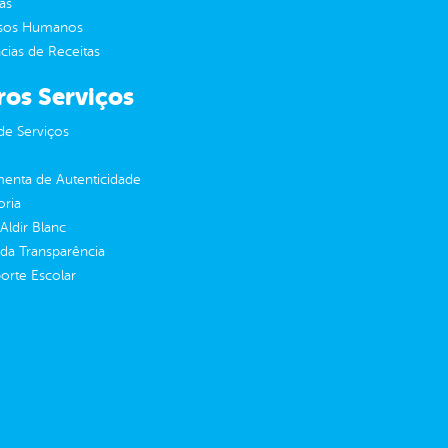
as
sos Humanos
ias de Receitas
ros Serviços
de Serviços
enta de Autenticidade
oria
 Aldir Blanc
 da Transparência
orte Escolar