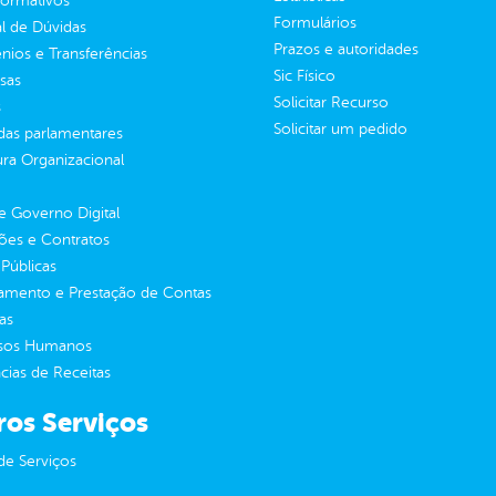
normativos
Formulários
l de Dúvidas
Prazos e autoridades
ios e Transferências
Sic Físico
sas
Solicitar Recurso
s
Solicitar um pedido
as parlamentares
ura Organizacional
 Governo Digital
ções e Contratos
Públicas
jamento e Prestação de Contas
as
sos Humanos
ias de Receitas
ros Serviços
de Serviços