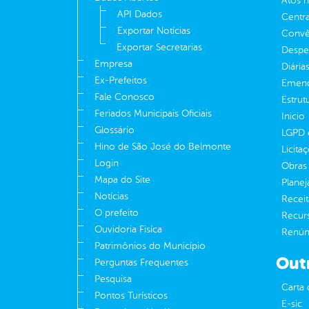
Atos 
API Dados
Centra
Exportar Notícias
Convên
Exportar Secretarias
Despe
Empresa
Diária
Ex-Prefeitos
Emend
Fale Conosco
Estrut
Feriados Municipais Oficiais
Inicio
Glossário
LGPD e
Hino de São José do Belmonte
Licita
Login
Obras 
Mapa do Site
Plane
Notícias
Receit
O prefeito
Recur
Ouvidoria Fisíca
Renúnc
Patrimônios do Município
Out
Perguntas Frequentes
Pesquisa
Carta 
Pontos Turísticos
E-sic