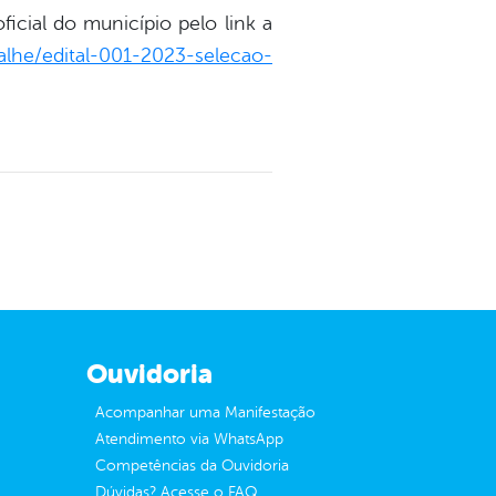
ficial do município pelo link a
alhe/edital-001-2023-selecao-
Ouvidoria
Acompanhar uma Manifestação
Atendimento via WhatsApp
Competências da Ouvidoria
Dúvidas? Acesse o FAQ