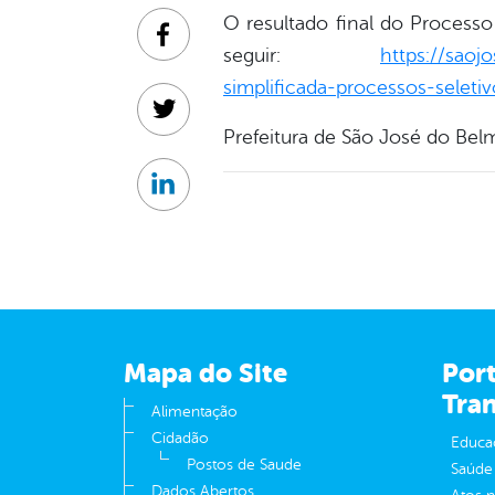
O resultado final do Processo 
Facebook
seguir:
https://saoj
simplificada-processos-selet
Twitter
Prefeitura de São José do Be
Linkedin
Mapa do Site
Port
Tra
Alimentação
Cidadão
Educa
Postos de Saude
Saúde
Dados Abertos