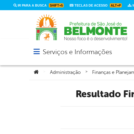
IR PARA A BUSCA
SHIFT+5
TECLAS DE ACESSO
ALT+P
M
Serviços e Informações
Abrir menu principal de navegação
Você está aqui:
>
>
Administração
Finanças e Planeja
Resultado F