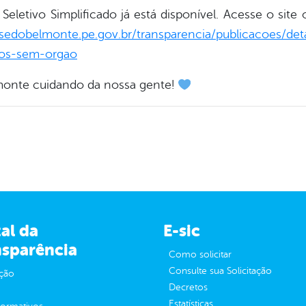
Seletivo Simplificado já está disponível. Acesse o site o
osedobelmonte.pe.gov.br/transparencia/publicacoes/det
ivos-sem-orgao
lmonte cuidando da nossa gente!
al da
E-sic
nsparência
Como solicitar
Consulte sua Solicitação
ção
Decretos
Estatísticas