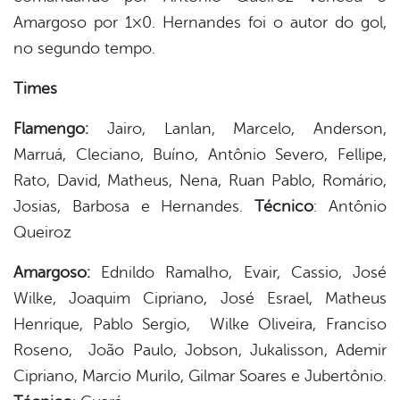
Amargoso por 1×0. Hernandes foi o autor do gol,
er
no segundo tempo.
Times
din
Flamengo:
Jairo, Lanlan, Marcelo, Anderson,
Marruá, Cleciano, Buíno, Antônio Severo, Fellipe,
Rato, David, Matheus, Nena, Ruan Pablo, Romário,
Josias, Barbosa e Hernandes.
Técnico
: Antônio
Queiroz
Amargoso:
Ednildo Ramalho, Evair, Cassio, José
Wilke, Joaquim Cipriano, José Esrael, Matheus
Henrique, Pablo Sergio, Wilke Oliveira, Franciso
Roseno, João Paulo, Jobson, Jukalisson, Ademir
Cipriano, Marcio Murilo, Gilmar Soares e Jubertônio.