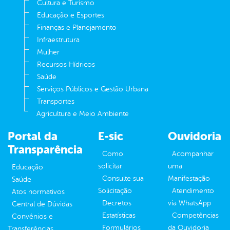
Cultura e Turismo
Educação e Esportes
Finanças e Planejamento
Infraestrutura
Mulher
Recursos Hídricos
Saúde
Serviços Públicos e Gestão Urbana
Transportes
Agricultura e Meio Ambiente
Portal da
E-sic
Ouvidoria
Transparência
Como
Acompanhar
solicitar
uma
Educação
Consulte sua
Manifestação
Saúde
Solicitação
Atendimento
Atos normativos
Decretos
via WhatsApp
Central de Dúvidas
Estatísticas
Competências
Convênios e
Formulários
da Ouvidoria
Transferências