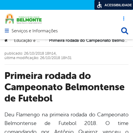
ACESSIBILIDADE
Acesso ráp
Busca
Serviços e Informações
Abrir menu principal de navegação
Você está aqui:
Educação e Cultura
Primeira rodada do Campeonato Belmontense de Futebol
>
>
publicado: 26/10/2018 18h14,
última modificação: 26/10/2018 18h31
Primeira rodada do
Campeonato Belmontense
de Futebol
Deu Flamengo na primeira rodada do Campeonato
Belmontense de Futebol 2018. O time
book
comandando por Antônio Queiroz venceu o