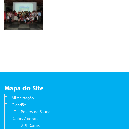
Mapa do Site
Alimentação
Cidadão
Postos de Saude
Dados Abertos
API Dados