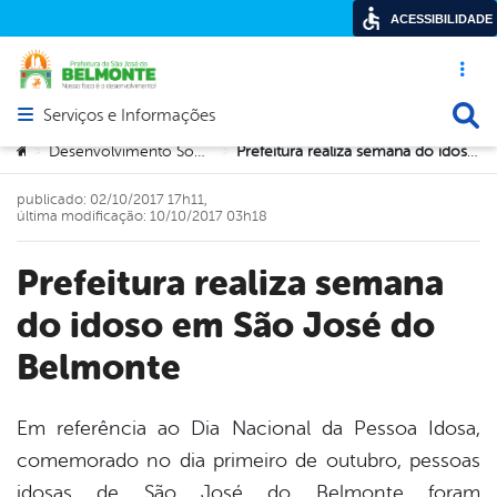
ACESSIBILIDADE
Acesso ráp
Busca
Serviços e Informações
Abrir menu principal de navegação
Você está aqui:
Desenvolvimento Social e Cidadania
Prefeitura realiza semana do idoso em São José do Belmonte
>
>
publicado: 02/10/2017 17h11,
última modificação: 10/10/2017 03h18
Prefeitura realiza semana
do idoso em São José do
Belmonte
Em referência ao Dia Nacional da Pessoa Idosa,
comemorado no dia primeiro de outubro, pessoas
book
idosas de São José do Belmonte foram