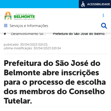
ACESSIBILIDADE
Acesso ráp
Busca
Serviços e Informações
Abrir menu principal de navegação
Você está aqui:
Desenvolvimento Social e Cidadania
Prefeitura do São José do Belmonte abre inscrições para o processo de escolha dos membros do Conselho Tutelar.
>
>
publicado: 30/04/2023 02h33,
última modificação: 30/04/2023 02h34
Prefeitura do São José do
Belmonte abre inscrições
para o processo de escolha
dos membros do Conselho
Tutelar.