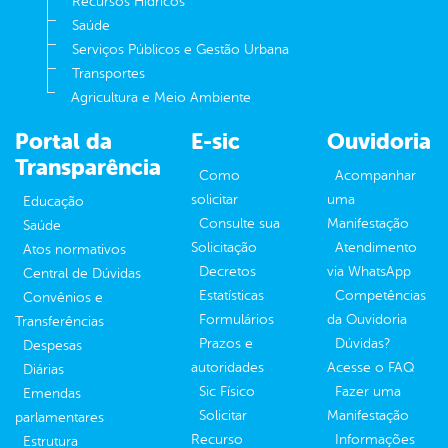
Recursos Hídricos
Saúde
Serviços Públicos e Gestão Urbana
Transportes
Agricultura e Meio Ambiente
Portal da
E-sic
Ouvidoria
Transparência
Como
Acompanhar
solicitar
uma
Educação
Consulte sua
Manifestação
Saúde
Solicitação
Atendimento
Atos normativos
Decretos
via WhatsApp
Central de Dúvidas
Estatísticas
Competências
Convênios e
Formulários
da Ouvidoria
Transferências
Prazos e
Dúvidas?
Despesas
autoridades
Acesse o FAQ
Diárias
Sic Físico
Fazer uma
Emendas
Solicitar
Manifestação
parlamentares
Recurso
Informações
Estrutura