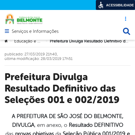
ACESSIBILIDADE
Acesso ráp
Busca
Serviços e Informações
Abrir menu principal de navegação
Você está aqui:
Educação e Cultura
Prefeitura Divulga Resultado Definitivo das Seleções 001 e 002/2019
>
>
publicado: 27/03/2019 21h40,
última modificação: 28/03/2019 17h51
Prefeitura Divulga
Resultado Definitivo das
Seleções 001 e 002/2019
A PREFEITURA DE SÃO JOSÉ DO BELMONTE,
DIVULGA
, em anexo, o
Resultado DEFINITIVO
book
das
provas objetivas
da
Seleção Pública 001/2019 e