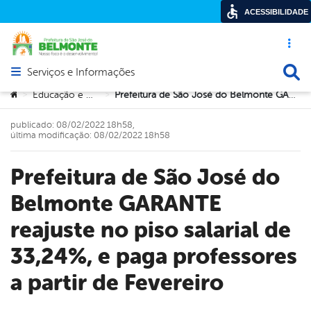
ACESSIBILIDADE
Acesso ráp
Busca
Serviços e Informações
Abrir menu principal de navegação
Você está aqui:
Educação e Cultura
Prefeitura de São José do Belmonte GARANTE reajuste no piso salarial de 33,24%, e paga professores a partir de Fevereiro
>
>
publicado: 08/02/2022 18h58,
última modificação: 08/02/2022 18h58
Prefeitura de São José do
Belmonte GARANTE
reajuste no piso salarial de
33,24%, e paga professores
a partir de Fevereiro