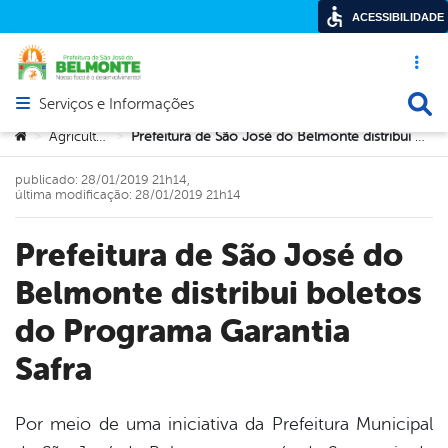
ACESSIBILIDADE
Acesso ráp
Busca
Serviços e Informações
Abrir menu principal de navegação
Você está aqui:
Agricultura
Prefeitura de São José do Belmonte distribui boletos do Programa Garantia Safra
>
>
publicado: 28/01/2019 21h14,
última modificação: 28/01/2019 21h14
Prefeitura de São José do
Belmonte distribui boletos
do Programa Garantia
Safra
Por meio de uma iniciativa da Prefeitura Municipal