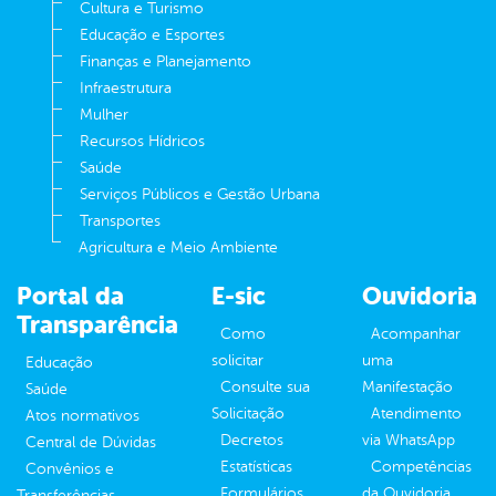
Cultura e Turismo
Educação e Esportes
Finanças e Planejamento
Infraestrutura
Mulher
Recursos Hídricos
Saúde
Serviços Públicos e Gestão Urbana
Transportes
Agricultura e Meio Ambiente
Portal da
E-sic
Ouvidoria
Transparência
Como
Acompanhar
solicitar
uma
Educação
Consulte sua
Manifestação
Saúde
Solicitação
Atendimento
Atos normativos
Decretos
via WhatsApp
Central de Dúvidas
Estatísticas
Competências
Convênios e
Formulários
da Ouvidoria
Transferências