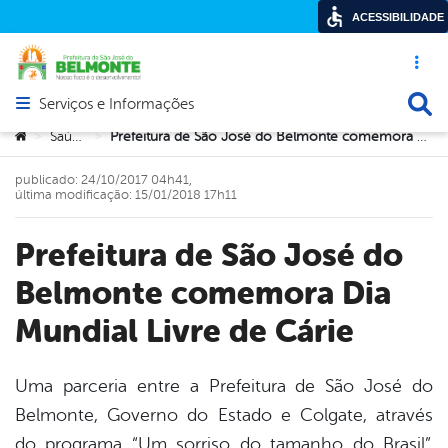
ACESSIBILIDADE
Acesso ráp
Busca
Serviços e Informações
Abrir menu principal de navegação
Você está aqui:
Saúde
Prefeitura de São José do Belmonte comemora Dia Mundial Livre de Cárie
>
>
publicado: 24/10/2017 04h41,
última modificação: 15/01/2018 17h11
Prefeitura de São José do
Belmonte comemora Dia
Mundial Livre de Cárie
Uma parceria entre a Prefeitura de São José do
Belmonte, Governo do Estado e Colgate, através
book
do programa “Um sorriso do tamanho do Brasil”,