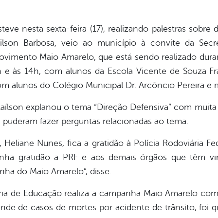
steve nesta sexta-feira (17), realizando palestras sobr
ilson Barbosa, veio ao município à convite da Secr
ovimento Maio Amarelo, que está sendo realizado dura
 e às 14h, com alunos da Escola Vicente de Souza Fra
om alunos do Colégio Municipal Dr. Arcôncio Pereira e m
 Laílson explanou o tema “Direção Defensiva” com muita 
da puderam fazer perguntas relacionadas ao tema.
 Heliane Nunes, fica a gratidão à Polícia Rodoviária F
minha gratidão a PRF e aos demais órgãos que têm v
ha do Maio Amarelo”, disse.
aria de Educação realiza a campanha Maio Amarelo com 
nde de casos de mortes por acidente de trânsito, foi