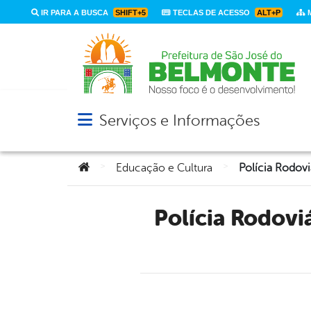
IR PARA A BUSCA
SHIFT+5
TECLAS DE ACESSO
ALT+P
M
Serviços e Informações
Abrir menu principal de navegação
Você está aqui:
>
>
Educação e Cultura
Polícia Rodoviária Federal ministra palestra em São José do