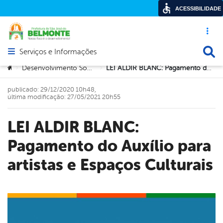
ACESSIBILIDADE
Acesso ráp
Busca
Serviços e Informações
Abrir menu principal de navegação
Você está aqui:
Desenvolvimento Social e Cidadania
LEI ALDIR BLANC: Pagamento do Auxílio para artistas e Espaços Culturais
>
>
publicado: 29/12/2020 10h48,
última modificação: 27/05/2021 20h55
LEI ALDIR BLANC:
Pagamento do Auxílio para
artistas e Espaços Culturais
book