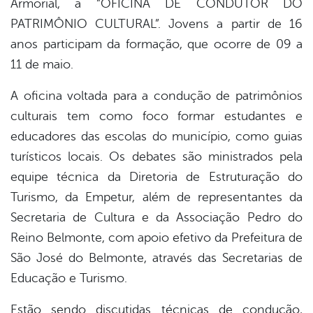
Armorial, a “OFICINA DE CONDUTOR DO
book
PATRIMÔNIO CULTURAL”. Jovens a partir de 16
anos participam da formação, que ocorre de 09 a
er
11 de maio.
A oficina voltada para a condução de patrimônios
din
culturais tem como foco formar estudantes e
educadores das escolas do município, como guias
turísticos locais. Os debates são ministrados pela
equipe técnica da Diretoria de Estruturação do
Turismo, da Empetur, além de representantes da
Secretaria de Cultura e da Associação Pedro do
Reino Belmonte, com apoio efetivo da Prefeitura de
São José do Belmonte, através das Secretarias de
Educação e Turismo.
Estão sendo discutidas técnicas de condução,