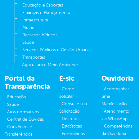
Educação e Esportes
Finanças e Planejamento
Infraestrutura
Mulher
Recursos Hídricos
Saúde
Serviços Públicos e Gestão Urbana
Transportes
Agricultura e Meio Ambiente
Portal da
E-sic
Ouvidoria
Transparência
Como
Acompanhar
solicitar
uma
Educação
Consulte sua
Manifestação
Saúde
Solicitação
Atendimento
Atos normativos
Decretos
via WhatsApp
Central de Dúvidas
Estatísticas
Competências
Convênios e
Formulários
da Ouvidoria
Transferências