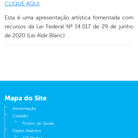
CLIQUE AQUI
er
Esta é uma apresentação artística fomentada com
recursos da Lei Federal Nº 14.017 de 29 de junho
de 2020 (Lei Aldir Blanc).
din
Mapa do Site
Alimentação
Cidadão
Postos de Saude
Dados Abertos