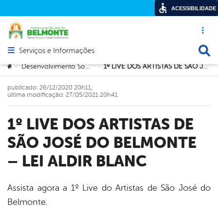
ACESSIBILIDADE
Acesso ráp
Busca
Serviços e Informações
Abrir menu principal de navegação
Você está aqui:
Desenvolvimento Social e Cidadania
1º LIVE DOS ARTISTAS DE SÃO JOSÉ DO BELMONTE – LEI ALDIR BLANC
>
>
publicado: 26/12/2020 20h11,
última modificação: 27/05/2021 20h41
1º LIVE DOS ARTISTAS DE
SÃO JOSÉ DO BELMONTE
– LEI ALDIR BLANC
Assista agora a 1º Live do Artistas de São José do
Belmonte.
book