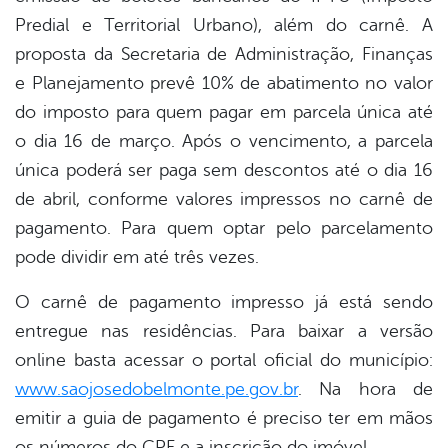
Predial e Territorial Urbano), além do carnê. A
er
proposta da Secretaria de Administração, Finanças
e Planejamento prevê 10% de abatimento no valor
do imposto para quem pagar em parcela única até
din
o dia 16 de março. Após o vencimento, a parcela
única poderá ser paga sem descontos até o dia 16
de abril, conforme valores impressos no carnê de
pagamento. Para quem optar pelo parcelamento
pode dividir em até três vezes.
O carnê de pagamento impresso já está sendo
entregue nas residências. Para baixar a versão
online basta acessar o portal oficial do município:
www.saojosedobelmonte.pe.gov.br
. Na hora de
emitir a guia de pagamento é preciso ter em mãos
os números do CPF e a inscrição do imóvel.