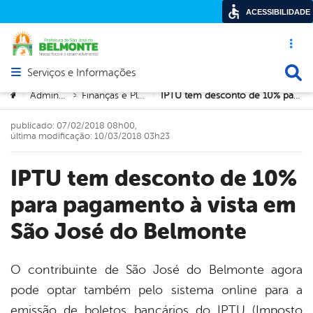
ACESSIBILIDADE
Acesso ráp
Busca
Serviços e Informações
Abrir menu principal de navegação
Você está aqui:
Administração
Finanças e Planejamento
IPTU tem desconto de 10% para pagamento à vista em São José do Belmonte
>
>
>
publicado: 07/02/2018 08h00,
última modificação: 10/03/2018 03h23
IPTU tem desconto de 10%
para pagamento à vista em
São José do Belmonte
O contribuinte de São José do Belmonte agora
pode optar também pelo sistema online para a
book
emissão de boletos bancários do IPTU (Imposto