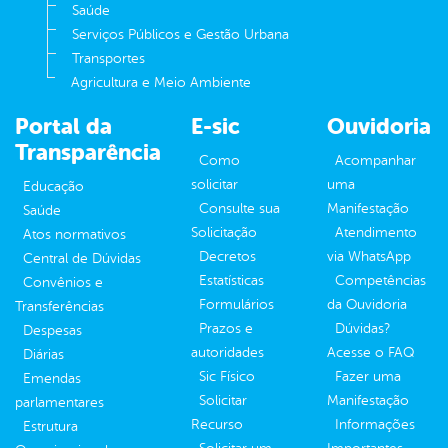
Saúde
Serviços Públicos e Gestão Urbana
Transportes
Agricultura e Meio Ambiente
Portal da
E-sic
Ouvidoria
Transparência
Como
Acompanhar
solicitar
uma
Educação
Consulte sua
Manifestação
Saúde
Solicitação
Atendimento
Atos normativos
Decretos
via WhatsApp
Central de Dúvidas
Estatísticas
Competências
Convênios e
Formulários
da Ouvidoria
Transferências
Prazos e
Dúvidas?
Despesas
autoridades
Acesse o FAQ
Diárias
Sic Físico
Fazer uma
Emendas
Solicitar
Manifestação
parlamentares
Recurso
Informações
Estrutura