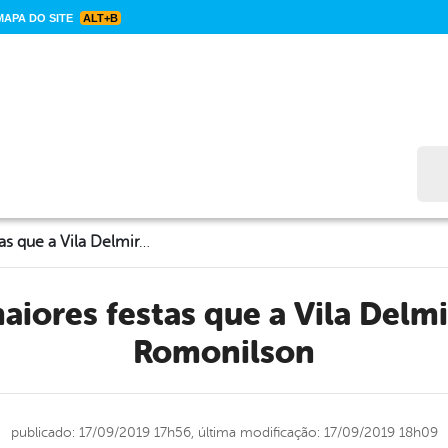
APA DO SITE
ALT+B
Bus
“Foi uma das maiores festas que a Vila Delmiro já viu”, disse Romonilson
Romonilson
publicado: 17/09/2019 17h56,
última modificação: 17/09/2019 18h09