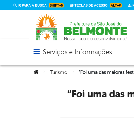
IR PARA A BUSCA
SHIFT+5
TECLAS DE ACESSO
ALT+P
M
Serviços e Informações
Abrir menu principal de navegação
Você está aqui:
>
>
Turismo
“Foi uma das maiores festas que a Vila Delmiro já viu”, disse