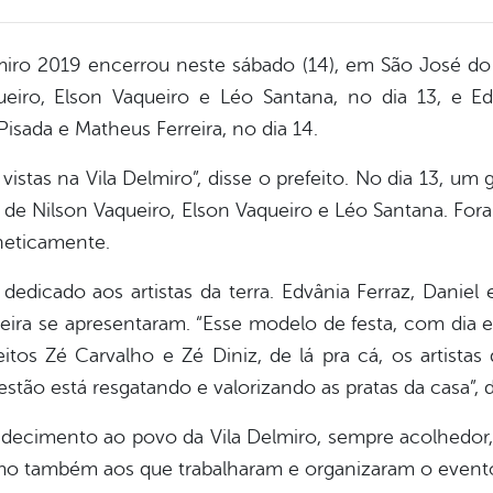
elmiro 2019 encerrou neste sábado (14), em São José d
queiro, Elson Vaqueiro e Léo Santana, no dia 13, e Ed
Pisada e Matheus Ferreira, no dia 14.
 vistas na Vila Delmiro”, disse o prefeito. No dia 13, 
s de Nilson Vaqueiro, Elson Vaqueiro e Léo Santana. For
neticamente.
 dedicado aos artistas da terra. Edvânia Ferraz, Daniel
eira se apresentaram. “Esse modelo de festa, com dia exc
itos Zé Carvalho e Zé Diniz, de lá pra cá, os artista
gestão está resgatando e valorizando as pratas da casa”,
decimento ao povo da Vila Delmiro, sempre acolhedor,
mo também aos que trabalharam e organizaram o evento”, 