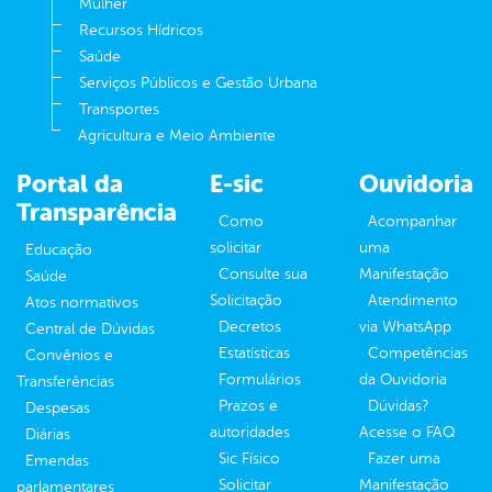
Mulher
Recursos Hídricos
Saúde
Serviços Públicos e Gestão Urbana
Transportes
Agricultura e Meio Ambiente
Portal da
E-sic
Ouvidoria
Transparência
Como
Acompanhar
solicitar
uma
Educação
Consulte sua
Manifestação
Saúde
Solicitação
Atendimento
Atos normativos
Decretos
via WhatsApp
Central de Dúvidas
Estatísticas
Competências
Convênios e
Formulários
da Ouvidoria
Transferências
Prazos e
Dúvidas?
Despesas
autoridades
Acesse o FAQ
Diárias
Sic Físico
Fazer uma
Emendas
Solicitar
Manifestação
parlamentares