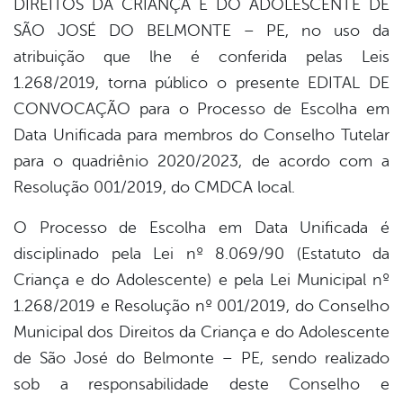
DIREITOS DA CRIANÇA E DO ADOLESCENTE DE
book
SÃO JOSÉ DO BELMONTE – PE, no uso da
atribuição que lhe é conferida pelas Leis
er
1.268/2019, torna público o presente EDITAL DE
CONVOCAÇÃO para o Processo de Escolha em
Data Unificada para membros do Conselho Tutelar
din
para o quadriênio 2020/2023, de acordo com a
Resolução 001/2019, do CMDCA local.
O Processo de Escolha em Data Unificada é
disciplinado pela Lei nº 8.069/90 (Estatuto da
Criança e do Adolescente) e pela Lei Municipal nº
1.268/2019 e Resolução nº 001/2019, do Conselho
Municipal dos Direitos da Criança e do Adolescente
de São José do Belmonte – PE, sendo realizado
sob a responsabilidade deste Conselho e