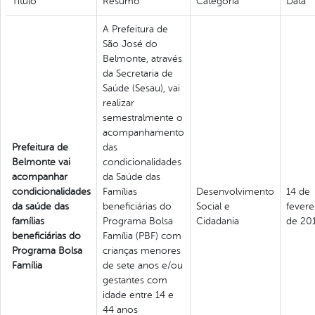
Titulo
Resumo
Categoria
Data
A Prefeitura de
São José do
Belmonte, através
da Secretaria de
Saúde (Sesau), vai
realizar
semestralmente o
acompanhamento
Prefeitura de
das
Belmonte vai
condicionalidades
acompanhar
da Saúde das
condicionalidades
Famílias
Desenvolvimento
14 de
da saúde das
beneficiárias do
Social e
fevere
famílias
Programa Bolsa
Cidadania
de 20
beneficiárias do
Família (PBF) com
Programa Bolsa
crianças menores
Família
de sete anos e/ou
gestantes com
idade entre 14 e
44 anos