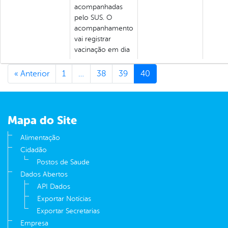
acompanhadas
pelo SUS. O
acompanhamento
vai registrar
vacinação em dia
« Anterior
1
…
38
39
40
Mapa do Site
Alimentação
Cidadão
Postos de Saude
Dados Abertos
API Dados
Exportar Notícias
Exportar Secretarias
Empresa