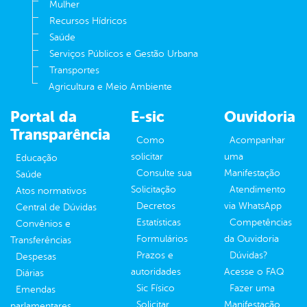
Mulher
Recursos Hídricos
Saúde
Serviços Públicos e Gestão Urbana
Transportes
Agricultura e Meio Ambiente
Portal da
E-sic
Ouvidoria
Transparência
Como
Acompanhar
solicitar
uma
Educação
Consulte sua
Manifestação
Saúde
Solicitação
Atendimento
Atos normativos
Decretos
via WhatsApp
Central de Dúvidas
Estatísticas
Competências
Convênios e
Formulários
da Ouvidoria
Transferências
Prazos e
Dúvidas?
Despesas
autoridades
Acesse o FAQ
Diárias
Sic Físico
Fazer uma
Emendas
Solicitar
Manifestação
parlamentares