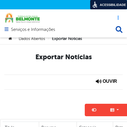
ACESSIBILIDADE
Acesso ráp
Busca
Serviços e Informações
Abrir menu principal de navegação
Você está aqui:
Dados Abertos
Exportar Notícias
>
>
Exportar Notícias
OUVIR