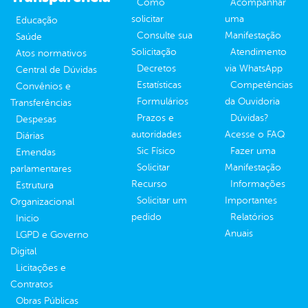
Como
Acompanhar
solicitar
uma
Educação
Consulte sua
Manifestação
Saúde
Solicitação
Atendimento
Atos normativos
Decretos
via WhatsApp
Central de Dúvidas
Estatísticas
Competências
Convênios e
Formulários
da Ouvidoria
Transferências
Prazos e
Dúvidas?
Despesas
autoridades
Acesse o FAQ
Diárias
Sic Físico
Fazer uma
Emendas
Solicitar
Manifestação
parlamentares
Recurso
Informações
Estrutura
Solicitar um
Importantes
Organizacional
pedido
Relatórios
Inicio
Anuais
LGPD e Governo
Digital
Licitações e
Contratos
Obras Públicas