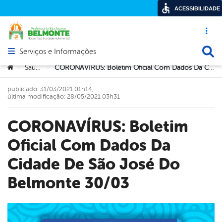
ACESSIBILIDADE
Acesso ráp
Busca
Serviços e Informações
Abrir menu principal de navegação
Você está aqui:
Saúde
CORONAVÍRUS: Boletim Oficial Com Dados Da Cidade De São José Do Belmonte 30/03
>
>
publicado: 31/03/2021 01h14,
última modificação: 28/05/2021 03h31
CORONAVÍRUS: Boletim
Oficial Com Dados Da
Cidade De São José Do
Belmonte 30/03