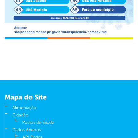
Mapa do Site
Alimentação
Cidadão
Postos de Saude
Dados Abertos
API Dados