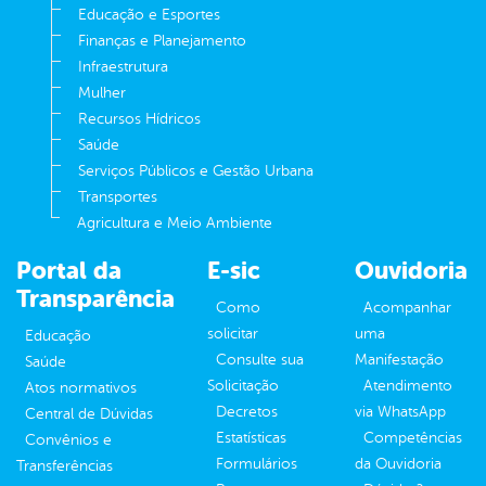
Educação e Esportes
Finanças e Planejamento
Infraestrutura
Mulher
Recursos Hídricos
Saúde
Serviços Públicos e Gestão Urbana
Transportes
Agricultura e Meio Ambiente
Portal da
E-sic
Ouvidoria
Transparência
Como
Acompanhar
solicitar
uma
Educação
Consulte sua
Manifestação
Saúde
Solicitação
Atendimento
Atos normativos
Decretos
via WhatsApp
Central de Dúvidas
Estatísticas
Competências
Convênios e
Formulários
da Ouvidoria
Transferências