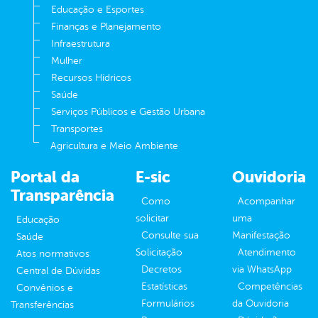
Educação e Esportes
Finanças e Planejamento
Infraestrutura
Mulher
Recursos Hídricos
Saúde
Serviços Públicos e Gestão Urbana
Transportes
Agricultura e Meio Ambiente
Portal da
E-sic
Ouvidoria
Transparência
Como
Acompanhar
solicitar
uma
Educação
Consulte sua
Manifestação
Saúde
Solicitação
Atendimento
Atos normativos
Decretos
via WhatsApp
Central de Dúvidas
Estatísticas
Competências
Convênios e
Formulários
da Ouvidoria
Transferências