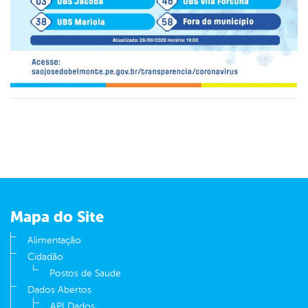
Mapa do Site
Alimentação
Cidadão
Postos de Saude
Dados Abertos
API Dados