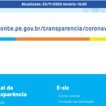
al da
E-sic
nsparência
Como solicitar
Consulte sua Solicitação
ção