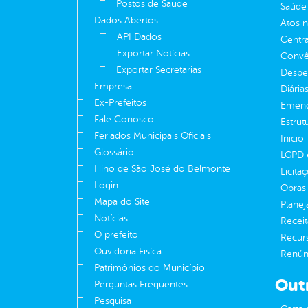
Postos de Saude
Saúde
Dados Abertos
Atos 
API Dados
Centra
Exportar Notícias
Convên
Exportar Secretarias
Despe
Empresa
Diária
Ex-Prefeitos
Emend
Fale Conosco
Estrut
Feriados Municipais Oficiais
Inicio
Glossário
LGPD e
Hino de São José do Belmonte
Licita
Login
Obras 
Mapa do Site
Plane
Notícias
Receit
O prefeito
Recur
Ouvidoria Fisíca
Renúnc
Patrimônios do Município
Out
Perguntas Frequentes
Pesquisa