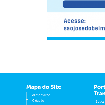
Mapa do Site
Port
Tra
Alimentação
Cidadão
Educa