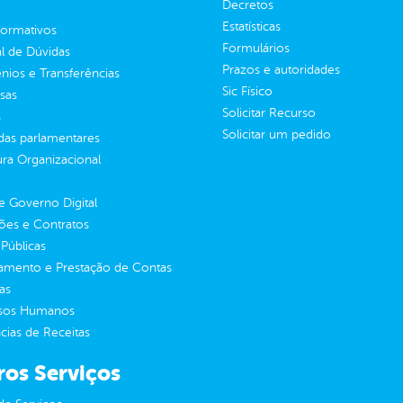
Decretos
Estatísticas
normativos
Formulários
l de Dúvidas
Prazos e autoridades
ios e Transferências
Sic Físico
sas
Solicitar Recurso
s
Solicitar um pedido
as parlamentares
ura Organizacional
 Governo Digital
ções e Contratos
Públicas
jamento e Prestação de Contas
as
sos Humanos
ias de Receitas
ros Serviços