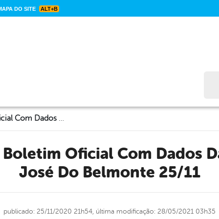
APA DO SITE
ALT+B
Bus
CORONAVÍRUS: Boletim Oficial Com Dados Da Cidade De São José Do Belmonte 25/11
José Do Belmonte 25/11
publicado: 25/11/2020 21h54,
última modificação: 28/05/2021 03h35