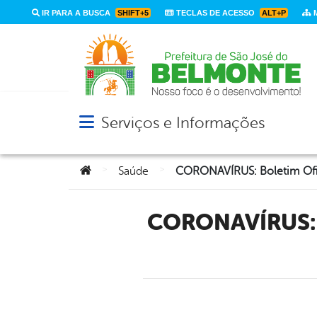
IR PARA A BUSCA
SHIFT+5
TECLAS DE ACESSO
ALT+P
M
Serviços e Informações
Abrir menu principal de navegação
Você está aqui:
>
>
Saúde
CORONAVÍRUS: Boletim Oficial Com Dados Da Cidade De São