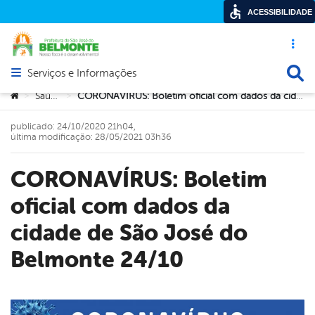
ACESSIBILIDADE
Acesso ráp
Busca
Serviços e Informações
Abrir menu principal de navegação
Você está aqui:
Saúde
CORONAVÍRUS: Boletim oficial com dados da cidade de São José do Belmonte 24/10
>
>
publicado: 24/10/2020 21h04,
última modificação: 28/05/2021 03h36
CORONAVÍRUS: Boletim
oficial com dados da
cidade de São José do
Belmonte 24/10