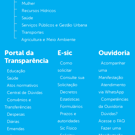
Mulher
Recursos Hídricos
Saúde
Serviços Públicos e Gestão Urbana
Transportes
Agricultura e Meio Ambiente
Portal da
E-sic
Ouvidoria
Transparência
Como
Acompanhar
solicitar
uma
Educação
Consulte sua
Manifestação
Saúde
Solicitação
Atendimento
Atos normativos
Decretos
via WhatsApp
Central de Dúvidas
Estatísticas
Competências
Convênios e
Formulários
da Ouvidoria
Transferências
Prazos e
Dúvidas?
Despesas
autoridades
Acesse o FAQ
Diárias
Sic Físico
Fazer uma
Emendas