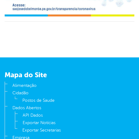
Mapa do Site
Alimentação
Cidadão
Postos de Saude
Dados Abertos
API Dados
Exportar Notícias
Exportar Secretarias
Empresa